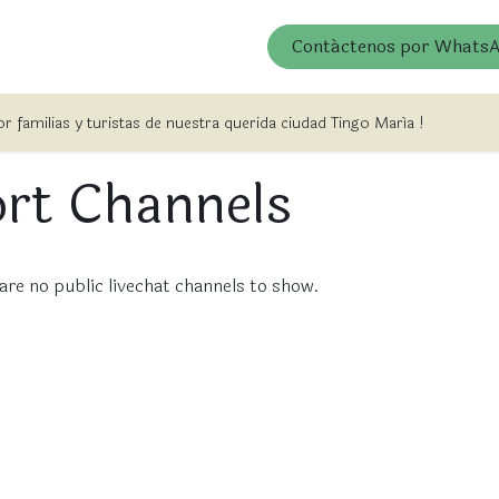
e
Nuestra Esencia
Contact us
Galería
Contáctenos por Whats
Blog
por familias y turistas de nuestra querida ciudad Tingo María !
ort Channels
are no public livechat channels to show.